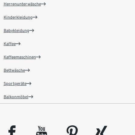
Herrenunterwäsche
Kinderkleidung
Babykleidung
Kaffee
Kaffeemaschinen
Bettwäsche
Sportgeräte
Balkonmöbel
facebook
youtube
pinterest
xing