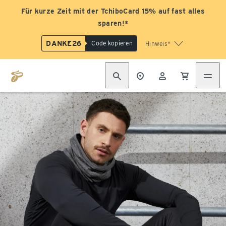
Für kurze Zeit mit der TchiboCard 15% auf fast alles
sparen!*
DANKE26
Code kopieren
Hinweis*