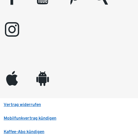
instagram
appleinc
android
Vertrag widerrufen
Mobilfunkvertrag kündigen
Kaffee-Abo kündigen