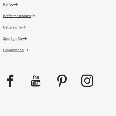
Kaffee
Kaffeemaschinen
Bettwäsche
Sportgeräte
Balkonmöbel
facebook
youtube
pinterest
instagram