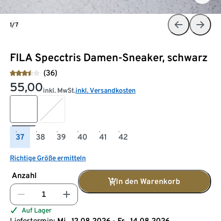
1/7
FILA Specctris Damen-Sneaker, schwarz
(36)
55,00
inkl. MwSt.
inkl. Versandkosten
37
38
39
40
41
42
Richtige Größe ermitteln
Anzahl
In den Warenkorb
Auf Lager
Liefertermin:
Mi., 12.08.2026 - Fr., 14.08.2026