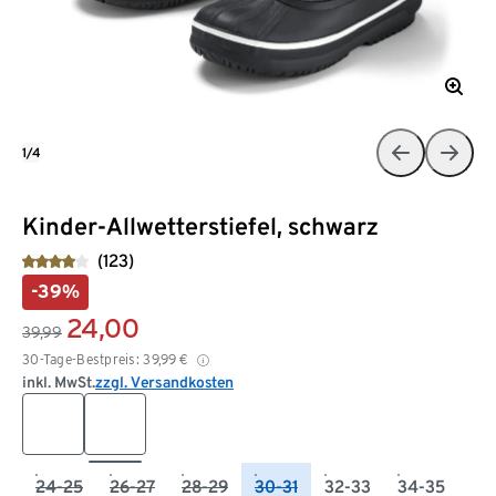
1/4
Kinder-Allwetterstiefel, schwarz
(123)
-39%
24,00
39,99
30-Tage-Bestpreis:
39,99
€
inkl. MwSt.
zzgl. Versandkosten
24-25
26-27
28-29
30-31
32-33
34-35