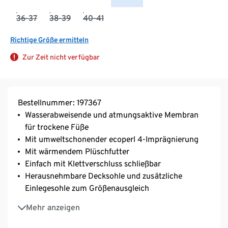
36-37
38-39
40-41
Richtige Größe ermitteln
Zur Zeit nicht verfügbar
Bestellnummer: 197367
Wasserabweisende und atmungsaktive Membran
für trockene Füße
Mit umweltschonender ecoperl 4-Imprägnierung
Mit wärmendem Plüschfutter
Einfach mit Klettverschluss schließbar
Herausnehmbare Decksohle und zusätzliche
Einlegesohle zum Größenausgleich
Rutschhemmende Profil-Laufsohle
Mehr anzeigen
Mit reflektierenden Designelementen