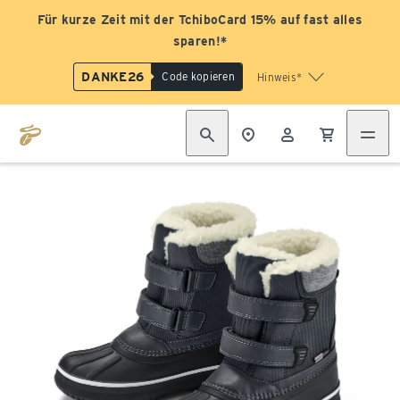
Für kurze Zeit mit der TchiboCard 15% auf fast alles
sparen!*
DANKE26
Code kopieren
Hinweis*