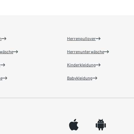
n
Herrenpullover
wäsche
Herrenunterwäsche
n
Kinderkleidung
e
Babykleidung
appleinc
android