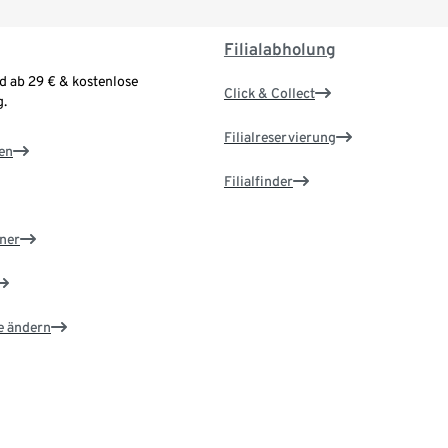
Filialabholung
d ab 29 € & kostenlose
Click & Collect
.
Filialreservierung
en
Filialfinder
ner
e ändern