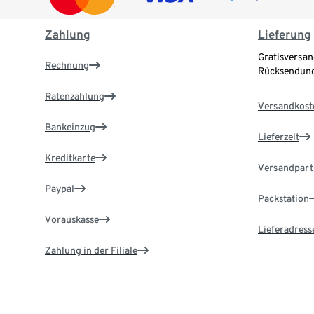
Zahlung
Lieferung
Gratisversan
Rechnung
Rücksendung
Ratenzahlung
Versandkost
Bankeinzug
Lieferzeit
Kreditkarte
Versandpart
Paypal
Packstation
Vorauskasse
Lieferadress
Zahlung in der Filiale