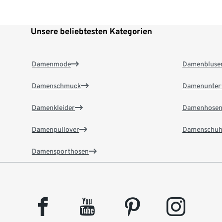
Unsere beliebtesten Kategorien
Damenmode
Damenbluse
Damenschmuck
Damenunter
Damenkleider
Damenhose
Damenpullover
Damenschuh
Damensporthosen
facebook
youtube
pinterest
instagram