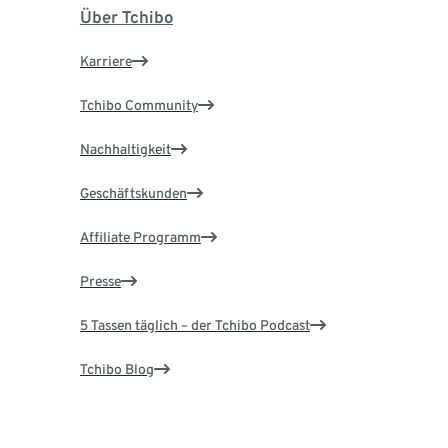
Über Tchibo
Karriere
Tchibo Community
Nachhaltigkeit
Geschäftskunden
Affiliate Programm
Presse
5 Tassen täglich – der Tchibo Podcast
Tchibo Blog