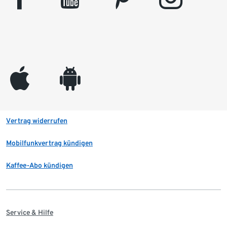
appleinc
android
Vertrag widerrufen
Mobilfunkvertrag kündigen
Kaffee-Abo kündigen
Service & Hilfe