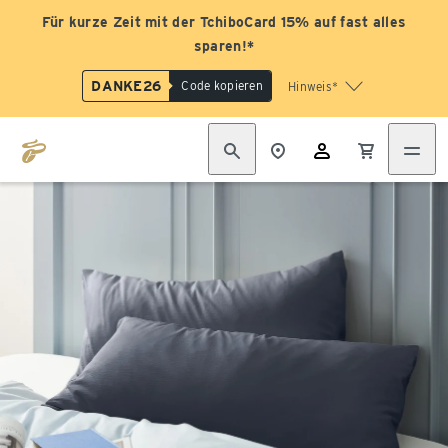
Für kurze Zeit mit der TchiboCard 15% auf fast alles
sparen!*
DANKE26
Code kopieren
Hinweis*