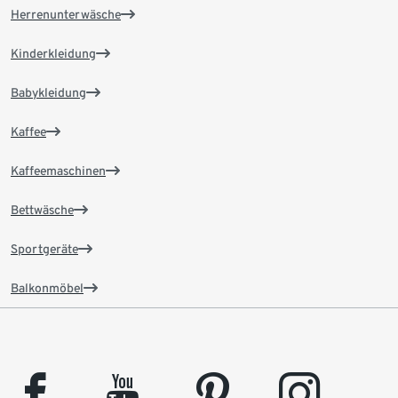
Herrenunterwäsche
Kinderkleidung
Babykleidung
Kaffee
Kaffeemaschinen
Bettwäsche
Sportgeräte
Balkonmöbel
facebook
youtube
pinterest
instagram