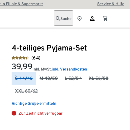
 in Filiale & Supermarkt
Service & Hilfe
Suche
4-teiliges Pyjama-Set
(64)
39,99
inkl. MwSt.
inkl. Versandkosten
S 44/46
M 48/50
L 52/54
XL 56/58
XXL 60/62
Richtige Größe ermitteln
Zur Zeit nicht verfügbar