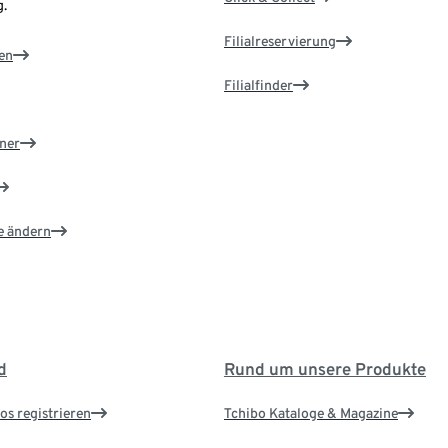
.
Filialreservierung
en
Filialfinder
ner
e ändern
d
Rund um unsere Produkte
os registrieren
Tchibo Kataloge & Magazine