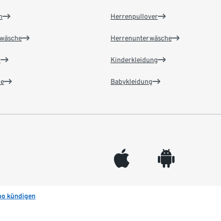
n
Herrenpullover
wäsche
Herrenunterwäsche
n
Kinderkleidung
e
Babykleidung
appleinc
android
bo kündigen