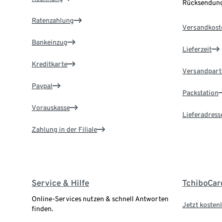
Rücksendung
Ratenzahlung
Versandkost
Bankeinzug
Lieferzeit
Kreditkarte
Versandpart
Paypal
Packstation
Vorauskasse
Lieferadress
Zahlung in der Filiale
Service & Hilfe
TchiboCar
Online-Services nutzen & schnell Antworten
Jetzt kostenl
finden.