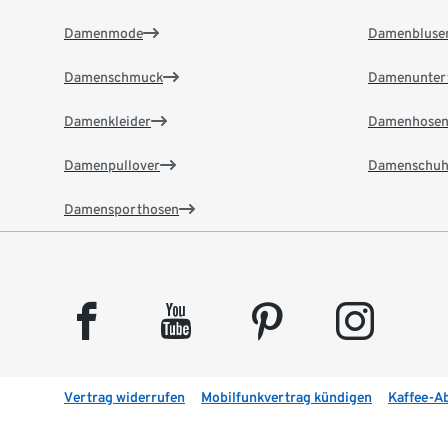
Damenmode
Damenbluse
Damenschmuck
Damenunter
Damenkleider
Damenhose
Damenpullover
Damenschuh
Damensporthosen
facebook
youtube
pinterest
instagram
Vertrag widerrufen
Mobilfunkvertrag kündigen
Kaffee-A