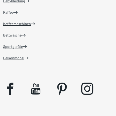
Babykleidung
Kaffee
Kaffeemaschinen
Bettwäsche
Sportgeräte
Balkonmöbel
facebook
youtube
pinterest
instagram