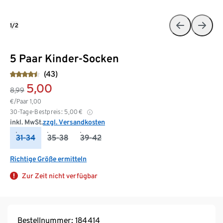
1/2
5 Paar Kinder-Socken
(43)
5,00
8,99
€/Paar
1,00
30-Tage-Bestpreis:
5,00
€
inkl. MwSt.
zzgl. Versandkosten
31-34
35-38
39-42
Richtige Größe ermitteln
Zur Zeit nicht verfügbar
Bestellnummer: 184414