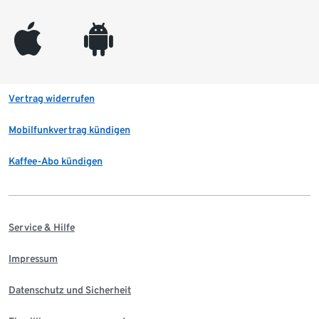
appleinc
android
Vertrag widerrufen
Mobilfunkvertrag kündigen
Kaffee-Abo kündigen
Service & Hilfe
Impressum
Datenschutz und Sicherheit