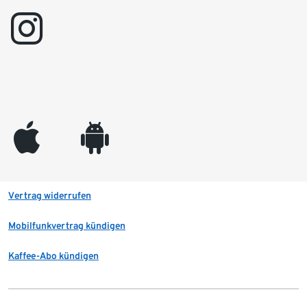
instagram
appleinc
android
Vertrag widerrufen
Mobilfunkvertrag kündigen
Kaffee-Abo kündigen