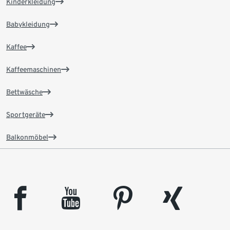
Kinderkleidung
Babykleidung
Kaffee
Kaffeemaschinen
Bettwäsche
Sportgeräte
Balkonmöbel
facebook
youtube
pinterest
xing