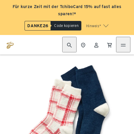
Für kurze Zeit mit der TchiboCard 15% auf fast alles
sparen!*
DANKE26
Code kopieren
Hinweis*