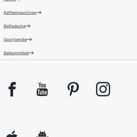
Kaffeemaschinen
Bettwäsche
Sportgeräte
Balkonmöbel
facebook
youtube
pinterest
instagram