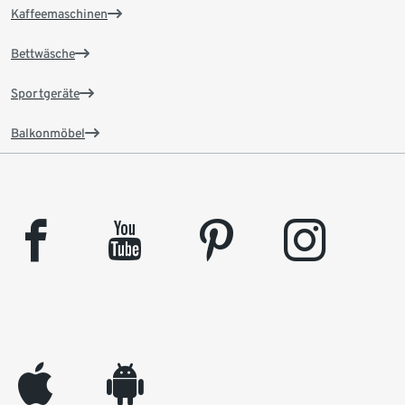
Kaffeemaschinen
Bettwäsche
Sportgeräte
Balkonmöbel
facebook
youtube
pinterest
instagram
appleinc
android