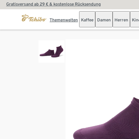
Gratisversand ab 29 € & kostenlose Rücksendung
Themenwelten
Kaffee
Damen
Herren
Kin