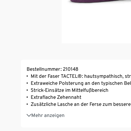
Bestellnummer: 210148
Mit der Faser TACTEL®: hautsympathisch, st
Extraweiche Polsterung an den typischen B
Strick-Einsätze im Mittelfußbereich
Extraflache Zehennaht
Zusätzliche Lasche an der Ferse zum bessere
Weiche Frottee-Innensohle
Mehr anzeigen
Verstärkte Spitze und Ferse
Mit Markenelasthan: formbeständig, perfekter