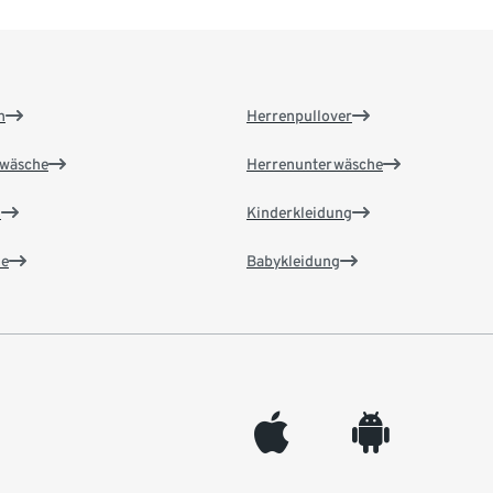
n
Herrenpullover
wäsche
Herrenunterwäsche
n
Kinderkleidung
e
Babykleidung
appleinc
android