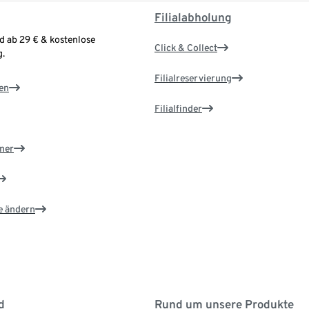
Filialabholung
d ab 29 € & kostenlose
Click & Collect
.
Filialreservierung
en
Filialfinder
ner
e ändern
d
Rund um unsere Produkte