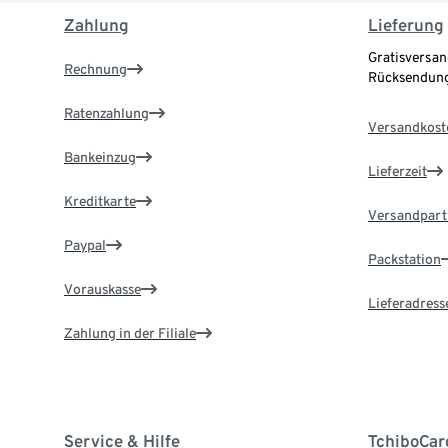
Zahlung
Lieferung
Gratisversan
Rechnung
Rücksendung
Ratenzahlung
Versandkost
Bankeinzug
Lieferzeit
Kreditkarte
Versandpart
Paypal
Packstation
Vorauskasse
Lieferadress
Zahlung in der Filiale
Service & Hilfe
TchiboCar