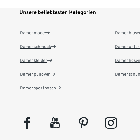
Unsere beliebtesten Kategorien
Damenmode
Damenbluse
Damenschmuck
Damenunter
Damenkleider
Damenhose
Damenpullover
Damenschuh
Damensporthosen
facebook
youtube
pinterest
instagram