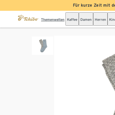
Für kurze Zeit mit d
Themenwelten
Kaffee
Damen
Herren
Kin