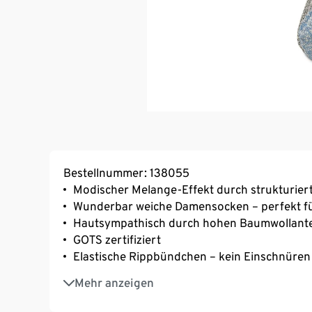
Bestellnummer: 138055
Modischer Melange-Effekt durch strukturier
Wunderbar weiche Damensocken – perfekt für
Hautsympathisch durch hohen Baumwollante
GOTS zertifiziert
Elastische Rippbündchen – kein Einschnüren
Verstärkte Spitze und Ferse
Mehr anzeigen
Mit Elasthan: formbeständig, perfekter Sitz