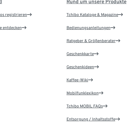
d
Rund um unsere Produkte
os registrieren
Tchibo Kataloge & Magazine
le entdecken
Bedienungsanleitungen
Ratgeber & Größenberater
Geschenkkarte
Geschenkideen
Kaffee-Wiki
Mobilfunklexikon
Tchibo MOBIL FAQs
Entsorgung / Inhaltsstoffe