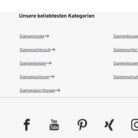
Unsere beliebtesten Kategorien
Damenmode
Damenbluse
Damenschmuck
Damenunter
Damenkleider
Damenhose
Damenpullover
Damenschuh
Damensporthosen
facebook
youtube
pinterest
xing
insta