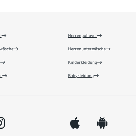
n
Herrenpullover
wäsche
Herrenunterwäsche
n
Kinderkleidung
e
Babykleidung
gram
appleinc
android