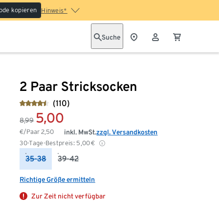
ode kopieren
Hinweis*
Suche
2 Paar Stricksocken
(110)
5,00
8,99
€/Paar
2,50
inkl. MwSt.
zzgl. Versandkosten
30-Tage-Bestpreis:
5,00
€
35-38
39-42
Richtige Größe ermitteln
Zur Zeit nicht verfügbar