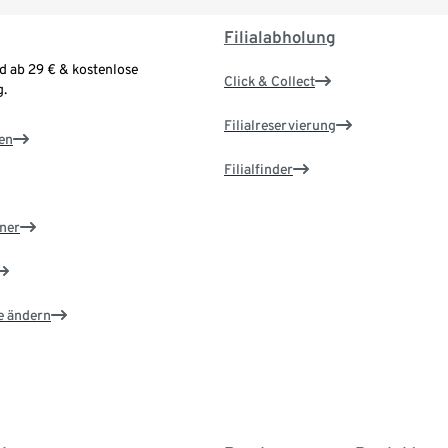
Filialabholung
d ab 29 € & kostenlose
Click & Collect
.
Filialreservierung
en
Filialfinder
ner
e ändern