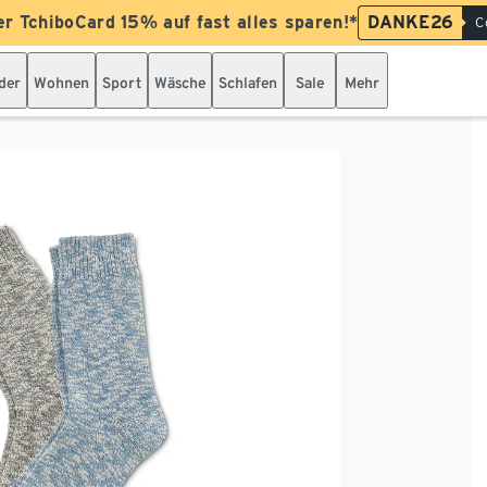
er TchiboCard 15% auf fast alles sparen!*
DANKE26
C
der
Wohnen
Sport
Wäsche
Schlafen
Sale
Mehr