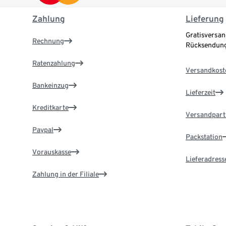
Zahlung
Lieferung
Gratisversan
Rechnung
Rücksendung
Ratenzahlung
Versandkost
Bankeinzug
Lieferzeit
Kreditkarte
Versandpart
Paypal
Packstation
Vorauskasse
Lieferadress
Zahlung in der Filiale