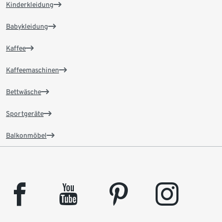
Kinderkleidung
Babykleidung
Kaffee
Kaffeemaschinen
Bettwäsche
Sportgeräte
Balkonmöbel
facebook
youtube
pinterest
instagram