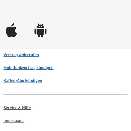
appleinc
android
Vertrag widerrufen
Mobilfunkvertrag kündigen
Kaffee-Abo kündigen
Service & Hilfe
Impressum