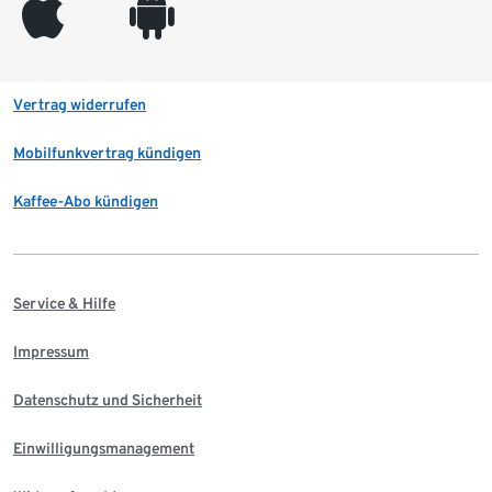
appleinc
android
Vertrag widerrufen
Mobilfunkvertrag kündigen
Kaffee-Abo kündigen
Service & Hilfe
Impressum
Datenschutz und Sicherheit
Einwilligungsmanagement