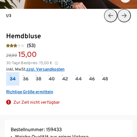
1/3
Hemdbluse
(53)
15,00
29,99
30-Tage-Bestpreis:
15,00
€
inkl. MwSt.
zzgl. Versandkosten
34
36
38
40
42
44
46
48
Richtige Größe ermitteln
Zur Zeit nicht verfügbar
Bestellnummer: 159433
Weiche Qualität aus reiner Viskose