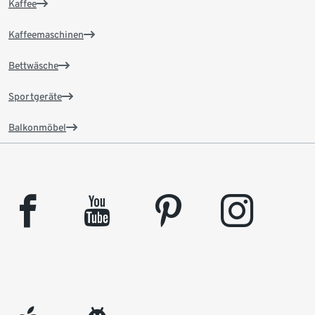
Kaffee
Kaffeemaschinen
Bettwäsche
Sportgeräte
Balkonmöbel
facebook
youtube
pinterest
instagram