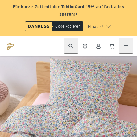
Für kurze Zeit mit der TchiboCard 15% auf fast alles
sparen!*
DANKE26
Code kopieren
Hinweis*