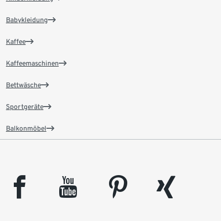
Babykleidung
Kaffee
Kaffeemaschinen
Bettwäsche
Sportgeräte
Balkonmöbel
facebook
youtube
pinterest
xing