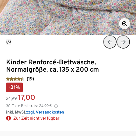
1/3
Kinder Renforcé-Bettwäsche,
Normalgröße, ca. 135 x 200 cm
(19)
-31%
17,00
24,99
30-Tage-Bestpreis:
24,99
€
inkl. MwSt.
zzgl. Versandkosten
Zur Zeit nicht verfügbar