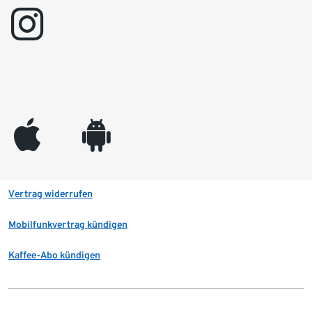
instagram
appleinc
android
Vertrag widerrufen
Mobilfunkvertrag kündigen
Kaffee-Abo kündigen