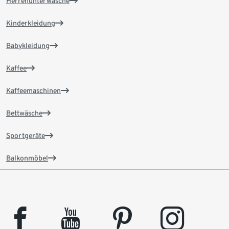
Herrenunterwäsche
Kinderkleidung
Babykleidung
Kaffee
Kaffeemaschinen
Bettwäsche
Sportgeräte
Balkonmöbel
facebook
youtube
pinterest
instagram