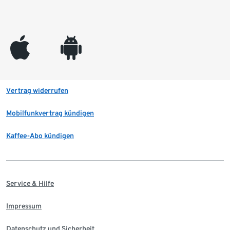
appleinc
android
Vertrag widerrufen
Mobilfunkvertrag kündigen
Kaffee-Abo kündigen
Service & Hilfe
Impressum
Datenschutz und Sicherheit