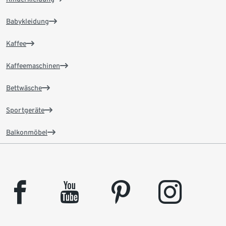
Babykleidung
Kaffee
Kaffeemaschinen
Bettwäsche
Sportgeräte
Balkonmöbel
facebook
youtube
pinterest
instagram