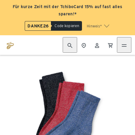
Für kurze Zeit mit der TchiboCard 15% auf fast alles
sparen!*
DANKE26
Code kopieren
Hinweis*