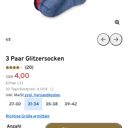
1/2
3 Paar Glitzersocken
(20)
4,00
7,99
€/Paar
1,33
30-Tage-Bestpreis:
4,00
€
inkl. MwSt.
zzgl. Versandkosten
27-30
31-34
35-38
39-42
Richtige Größe ermitteln
Anzahl