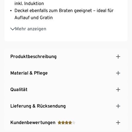
inkl. Induktion
Deckel ebenfalls zum Braten geeignet – ideal für
Auflauf und Gratin
Für die Zubereitung von 2 Komponenten
Mehr anzeigen
gleichzeitig
Hält die Speisen lange warm – ideal auch zum
Servieren
Gleichmäßige Wärmeverteilung bis in den Rand
Produktbeschreibung
Besonders strapazierfähig und langlebig
Fassungsvermögen ca. 5,4 l
Material & Pflege
Qualität
Lieferung & Rücksendung
Kundenbewertungen