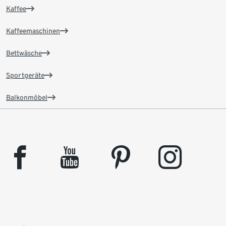
Kaffee
Kaffeemaschinen
Bettwäsche
Sportgeräte
Balkonmöbel
facebook
youtube
pinterest
instagram