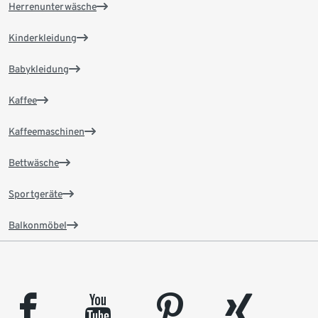
Herrenunterwäsche
Kinderkleidung
Babykleidung
Kaffee
Kaffeemaschinen
Bettwäsche
Sportgeräte
Balkonmöbel
facebook
youtube
pinterest
xing