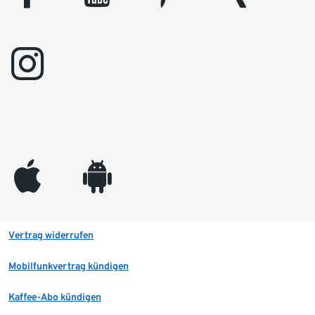
instagram
appleinc
android
Vertrag widerrufen
Mobilfunkvertrag kündigen
Kaffee-Abo kündigen