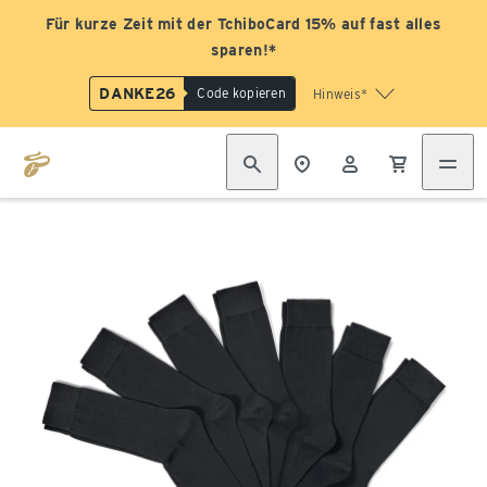
Für kurze Zeit mit der TchiboCard 15% auf fast alles
sparen!*
DANKE26
Code kopieren
Hinweis*