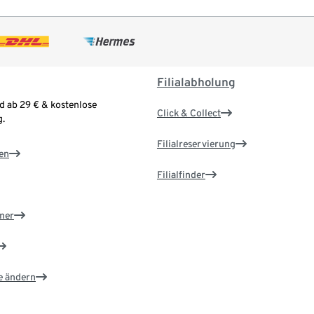
Filialabholung
d ab 29 € & kostenlose
Click & Collect
.
Filialreservierung
en
Filialfinder
ner
e ändern