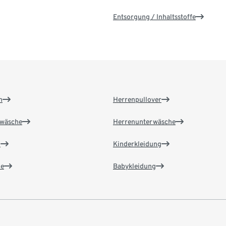
Entsorgung / Inhaltsstoffe
n
Herrenpullover
wäsche
Herrenunterwäsche
n
Kinderkleidung
e
Babykleidung