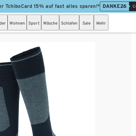
er TchiboCard 15% auf fast alles sparen!*
DANKE26
C
der
Wohnen
Sport
Wäsche
Schlafen
Sale
Mehr