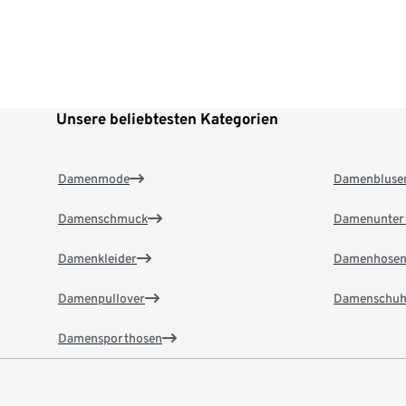
Unsere beliebtesten Kategorien
Damenmode
Damenbluse
Damenschmuck
Damenunter
Damenkleider
Damenhose
Damenpullover
Damenschuh
Damensporthosen