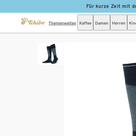
Für kurze Zeit mit d
Themenwelten
Kaffee
Damen
Herren
Kin