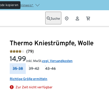
ode kopieren
Hinweis*
Suche
Thermo Kniestrümpfe, Wolle
(79)
14,99
inkl. MwSt.
zzgl. Versandkosten
35-38
39-42
43-46
Richtige Größe ermitteln
Zur Zeit nicht verfügbar