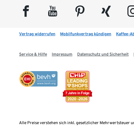
facebook
youtube
pinterest
xing
insta
Vertrag widerrufen
Mobilfunkvertrag kündigen
Kaffee-A
Service & Hilfe
Impressum
Datenschutz und Sicherheit
Alle Preise verstehen sich inkl. gesetzlicher Mehrwertsteuer u