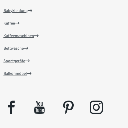
Babykleidung
Kaffee
Kaffeemaschinen
Bettwäsche
Sportgeräte
Balkonmöbel
facebook
youtube
pinterest
instagram