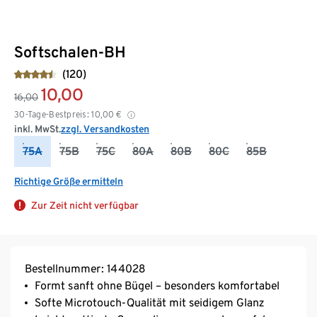
Softschalen-BH
(120)
10,00
16,00
30-Tage-Bestpreis:
10,00
€
inkl. MwSt.
zzgl. Versandkosten
75A
75B
75C
80A
80B
80C
85B
Richtige Größe ermitteln
Zur Zeit nicht verfügbar
Bestellnummer: 144028
Formt sanft ohne Bügel – besonders komfortabel
Softe Microtouch-Qualität mit seidigem Glanz