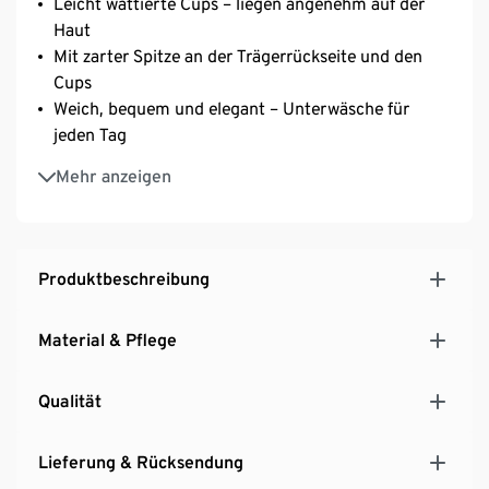
Leicht wattierte Cups – liegen angenehm auf der
Haut
Mit zarter Spitze an der Trägerrückseite und den
Cups
Weich, bequem und elegant – Unterwäsche für
jeden Tag
Mit Elasthan: formbeständig, perfekter Sitz, hoher
Mehr anzeigen
Tragekomfort
Längenverstellbare Träger zum optimalen Anpassen
3-fach verstellbarer SoftSeal®-Häkchenverschluss
– besonders weich und hautsympathisch
Produktbeschreibung
Material & Pflege
Qualität
Lieferung & Rücksendung