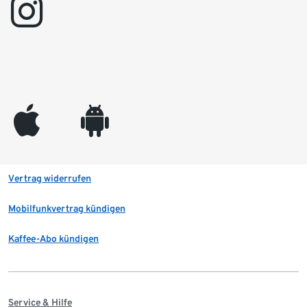
instagram
appleinc
android
Vertrag widerrufen
Mobilfunkvertrag kündigen
Kaffee-Abo kündigen
Service & Hilfe