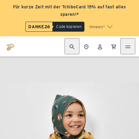
Für kurze Zeit mit der TchiboCard 15% auf fast alles
sparen!*
DANKE26
Code kopieren
Hinweis*