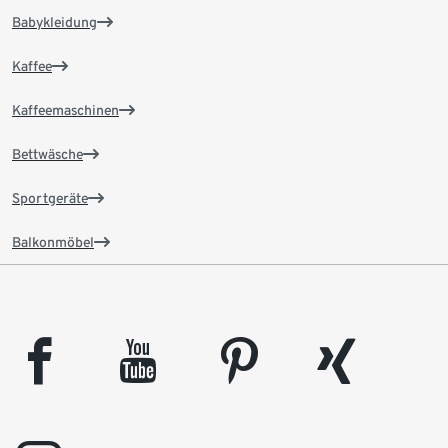
Babykleidung
Kaffee
Kaffeemaschinen
Bettwäsche
Sportgeräte
Balkonmöbel
facebook
youtube
pinterest
xing