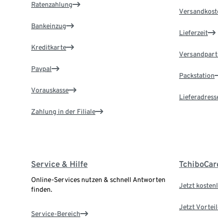
Ratenzahlung
Versandkost
Bankeinzug
Lieferzeit
Kreditkarte
Versandpart
Paypal
Packstation
Vorauskasse
Lieferadress
Zahlung in der Filiale
Service & Hilfe
TchiboCar
Online-Services nutzen & schnell Antworten
Jetzt kostenl
finden.
Jetzt Vortei
Service-Bereich