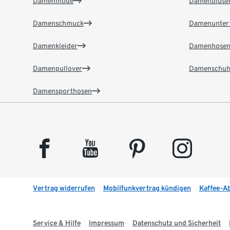
Damenmode
Damenbluse
Damenschmuck
Damenunter
Damenkleider
Damenhose
Damenpullover
Damenschuh
Damensporthosen
facebook
youtube
pinterest
instagram
Vertrag widerrufen
Mobilfunkvertrag kündigen
Kaffee-A
Service & Hilfe
Impressum
Datenschutz und Sicherheit