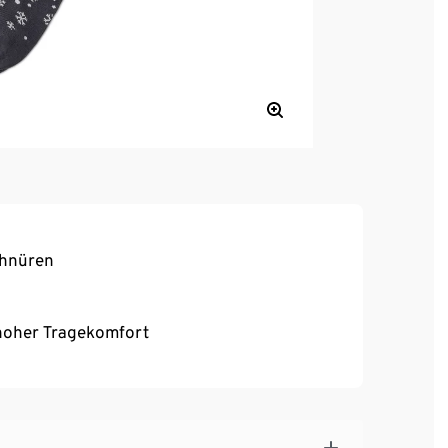
chnüren
, hoher Tragekomfort