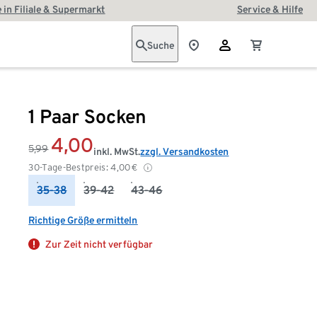
 in Filiale & Supermarkt
Service & Hilfe
Suche
1 Paar Socken
4,00
5,99
inkl. MwSt.
zzgl. Versandkosten
30-Tage-Bestpreis:
4,00
€
35-38
39-42
43-46
Richtige Größe ermitteln
Zur Zeit nicht verfügbar