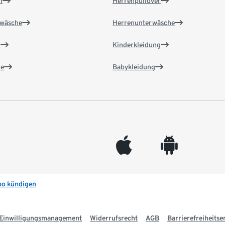
n
Herrenpullover
wäsche
Herrenunterwäsche
n
Kinderkleidung
e
Babykleidung
appleinc
android
bo kündigen
Einwilligungsmanagement
Widerrufsrecht
AGB
Barrierefreiheitse