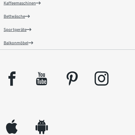
Kaffeemaschinen
Bettwäsche
Sportgeräte
Balkonmöbel
facebook
youtube
pinterest
instagram
appleinc
android