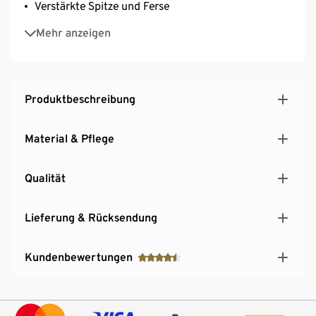
Verstärkte Spitze und Ferse
Extraflache Zehennaht
Mehr anzeigen
Mit Markenelasthan: formbeständig, perfekter Sitz,
hoher Tragekomfort
Mit recyceltem Material
Unisex
Produktbeschreibung
Material & Pflege
Qualität
Lieferung & Rücksendung
Kundenbewertungen