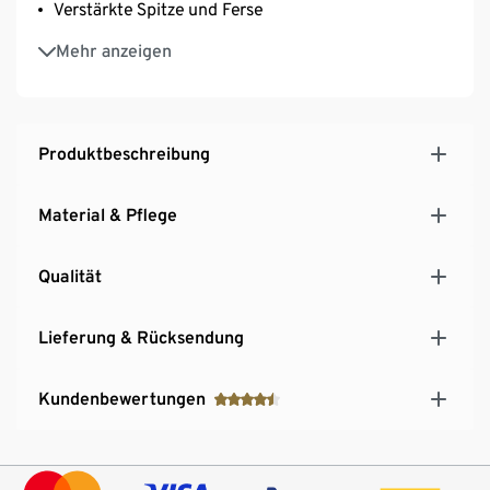
Verstärkte Spitze und Ferse
Extraflache Zehennaht
Mehr anzeigen
Mit Markenelasthan: formbeständig, perfekter Sitz,
hoher Tragekomfort
Mit recyceltem Material
Unisex
Produktbeschreibung
Material & Pflege
Qualität
Lieferung & Rücksendung
Kundenbewertungen