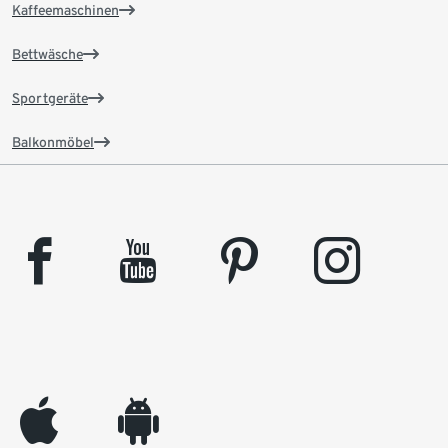
Kaffeemaschinen
Bettwäsche
Sportgeräte
Balkonmöbel
facebook
youtube
pinterest
instagram
appleinc
android