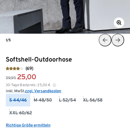
1/5
Softshell-Outdoorhose
(69)
25,00
59,95
30-Tage-Bestpreis:
25,00
€
inkl. MwSt.
zzgl. Versandkosten
S 44/46
M 48/50
L 52/54
XL 56/58
XXL 60/62
Richtige Größe ermitteln