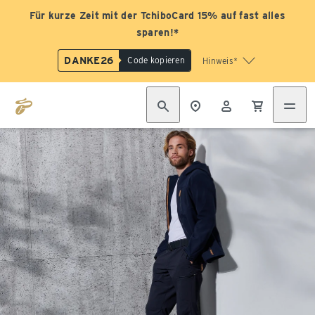
Für kurze Zeit mit der TchiboCard 15% auf fast alles
sparen!*
DANKE26
Code kopieren
Hinweis*