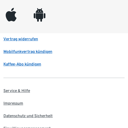
appleinc
android
Vertrag widerrufen
Mobilfunkvertrag kündigen
Kaffee-Abo kündigen
Service & Hilfe
Impressum
Datenschutz und Sicherheit