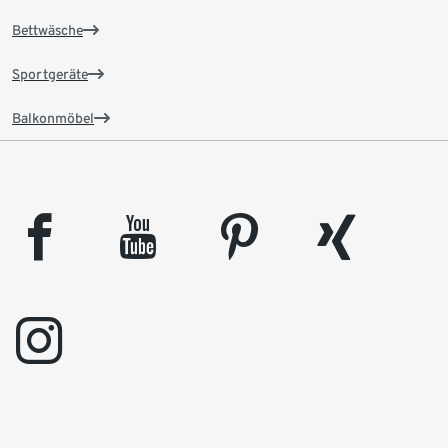
Bettwäsche
Sportgeräte
Balkonmöbel
facebook
youtube
pinterest
xing
instagram