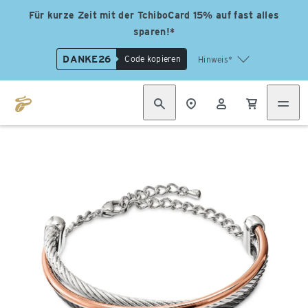
Für kurze Zeit mit der TchiboCard 15% auf fast alles
sparen!*
DANKE26
Code kopieren
Hinweis*