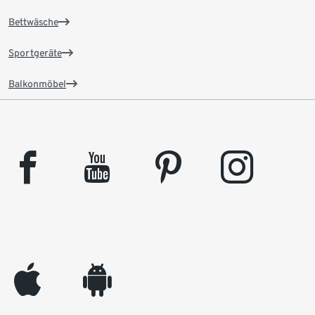
Bettwäsche
Sportgeräte
Balkonmöbel
facebook
youtube
pinterest
instagram
appleinc
android