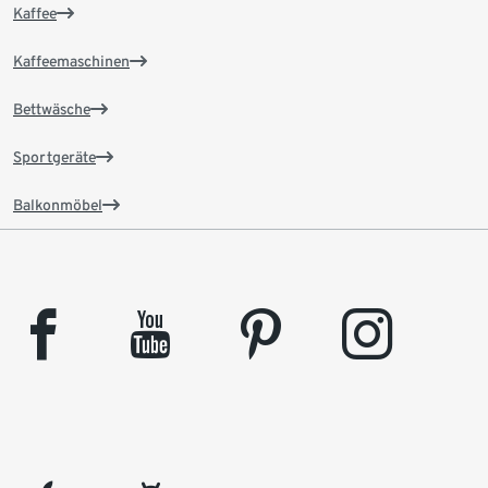
Kaffee
Kaffeemaschinen
Bettwäsche
Sportgeräte
Balkonmöbel
facebook
youtube
pinterest
instagram