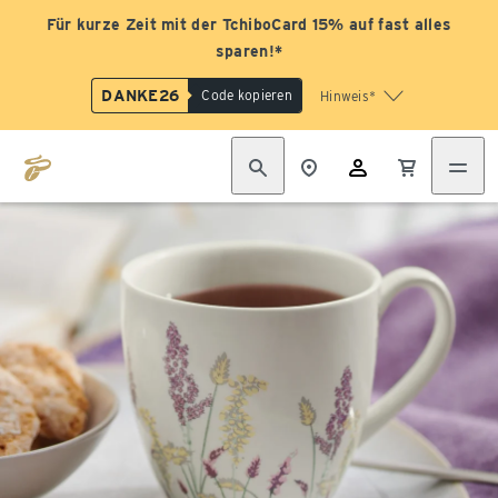
Für kurze Zeit mit der TchiboCard 15% auf fast alles
sparen!*
DANKE26
Code kopieren
Hinweis*