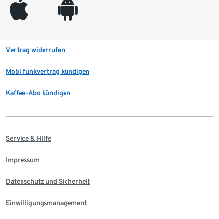
appleinc
android
Vertrag widerrufen
Mobilfunkvertrag kündigen
Kaffee-Abo kündigen
Service & Hilfe
Impressum
Datenschutz und Sicherheit
Einwilligungsmanagement