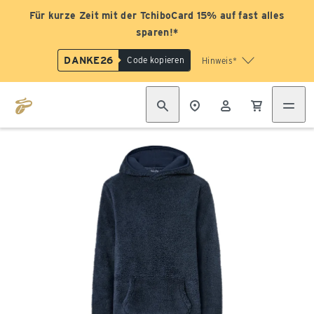
Für kurze Zeit mit der TchiboCard 15% auf fast alles
sparen!*
DANKE26
Code kopieren
Hinweis*