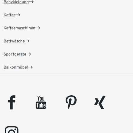
Babykleidung
Kaffee
Kaffeemaschinen
Bettwäsche
Sportgeräte
Balkonmöbel
facebook
youtube
pinterest
xing