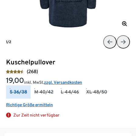
1/2
Kuschelpullover
(268)
19,00
inkl. MwSt.
zzgl. Versandkosten
S 36/38
M 40/42
L 44/46
XL 48/50
Richtige Größe ermitteln
Zur Zeit nicht verfügbar