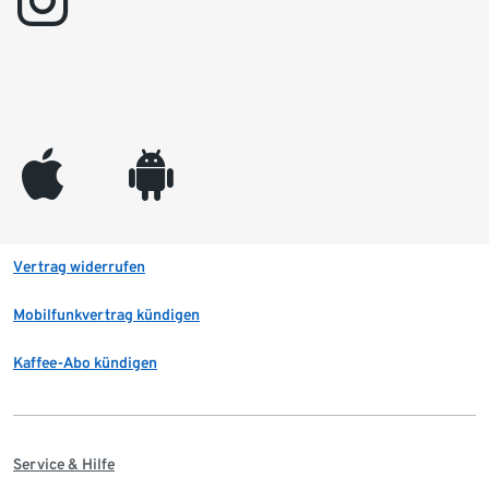
instagram
appleinc
android
Vertrag widerrufen
Mobilfunkvertrag kündigen
Kaffee-Abo kündigen
Service & Hilfe