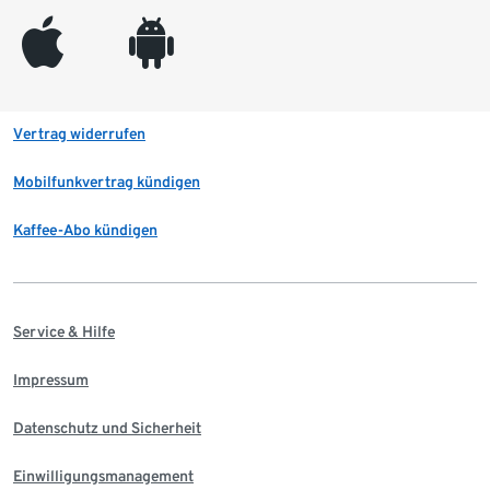
appleinc
android
Vertrag widerrufen
Mobilfunkvertrag kündigen
Kaffee-Abo kündigen
Service & Hilfe
Impressum
Datenschutz und Sicherheit
Einwilligungsmanagement