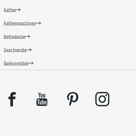
Kaffee
Kaffeemaschinen
Bettwäsche
Sportgeräte
Balkonmöbel
facebook
youtube
pinterest
instagram