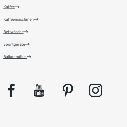
Kaffee
Kaffeemaschinen
Bettwäsche
Sportgeräte
Balkonmöbel
facebook
youtube
pinterest
instagram