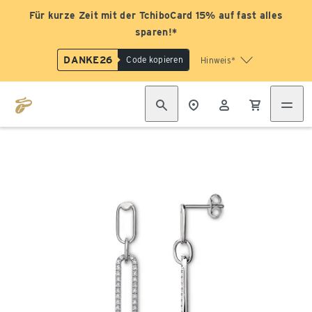
Für kurze Zeit mit der TchiboCard 15% auf fast alles
sparen!*
DANKE26
Code kopieren
Hinweis*