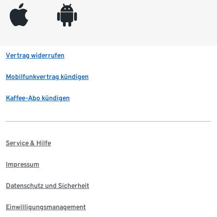
appleinc
android
Vertrag widerrufen
Mobilfunkvertrag kündigen
Kaffee-Abo kündigen
Service & Hilfe
Impressum
Datenschutz und Sicherheit
Einwilligungsmanagement