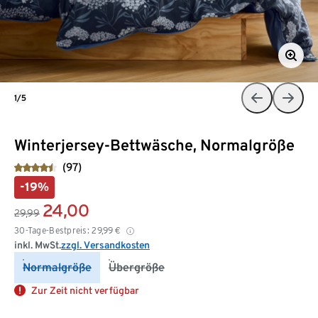
1/5
Winterjersey-Bettwäsche, Normalgröße
(97)
-19%
24,00
29,99
30-Tage-Bestpreis:
29,99
€
inkl. MwSt.
zzgl. Versandkosten
Normalgröße
Übergröße
Zur Zeit nicht verfügbar