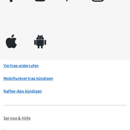
appleinc
android
Vertrag widerrufen
Mobilfunkvertrag kündigen
Kaffee-Abo kündigen
Service & Hilfe