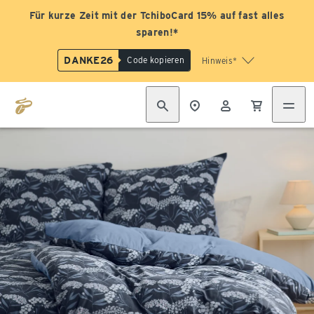
Für kurze Zeit mit der TchiboCard 15% auf fast alles
sparen!*
DANKE26
Code kopieren
Hinweis*