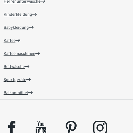
Herrenunterwäsche
Kinderkleidung
Babykleidung
Kaffee
Kaffeemaschinen
Bettwäsche
Sportgeräte
Balkonmöbel
facebook
youtube
pinterest
instagram