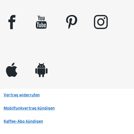
facebook
youtube
pinterest
instagram
appleinc
android
Vertrag widerrufen
Mobilfunkvertrag kündigen
Kaffee-Abo kündigen