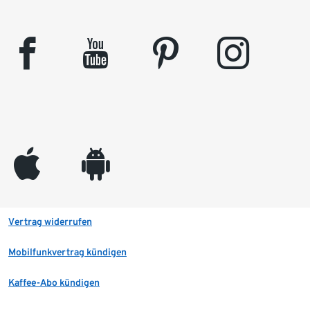
facebook
youtube
pinterest
instagram
appleinc
android
Vertrag widerrufen
Mobilfunkvertrag kündigen
Kaffee-Abo kündigen