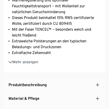
Wärmeregulierung und optimaler
Feuchtigkeitstransport – mit Wollanteil zur
natürlichen Geruchsminderung
Dieses Produkt beinhaltet 15% RWS-zertifizierte
Wolle, zertifiziert durch CU 809415
Mit der Faser TENCEL™ – besonders weich und
leicht fließend
Extraweiche Polsterungen an den typischen
Belastungs- und Druckzonen
Extraflache Zehennaht
Weicher, elastischer Komfortbund
Mehr anzeigen
Weiche Frottee-Polsterung an Spitze und Ferse
Verstärkte Spitze und Ferse
Mit Melange-Effekt
Mit Markenelasthan: formbeständig, perfekter Sitz,
Produktbeschreibung
hoher Tragekomfort
Material & Pflege