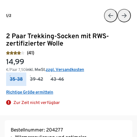
1/2
2 Paar Trekking-Socken mit RWS-
zertifizierter Wolle
(41)
14,99
inkl. MwSt.
zzgl. Versandkosten
€/Paar
7,50
35-38
39-42
43-46
Richtige Größe ermitteln
Zur Zeit nicht verfügbar
Bestellnummer: 204277