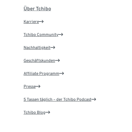
Über Tchibo
Karriere
Tchibo Community
Nachhaltigkeit
Geschäftskunden
Affiliate Programm
Presse
5 Tassen täglich – der Tchibo Podcast
Tchibo Blog