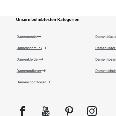
Unsere beliebtesten Kategorien
Damenmode
Damenbluse
Damenschmuck
Damenunter
Damenkleider
Damenhose
Damenpullover
Damenschuh
Damensporthosen
facebook
youtube
pinterest
instagram