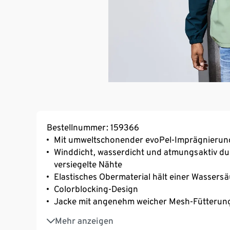
Bestellnummer: 159366
Mit umweltschonender evoPel-Imprägnierun
Winddicht, wasserdicht und atmungsaktiv d
versiegelte Nähte
Elastisches Obermaterial hält einer Wassers
Colorblocking-Design
Jacke mit angenehm weicher Mesh-Fütterung
Kängurutasche auf der Vorderseite
Mehr anzeigen
Versiegelter Reißverschluss