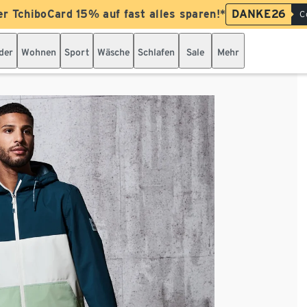
er TchiboCard 15% auf fast alles sparen!*
DANKE26
C
der
Wohnen
Sport
Wäsche
Schlafen
Sale
Mehr