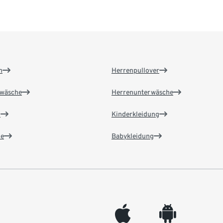
n
Herrenpullover
wäsche
Herrenunterwäsche
n
Kinderkleidung
e
Babykleidung
appleinc
android