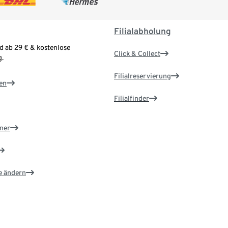
Filialabholung
d ab 29 € & kostenlose
Click & Collect
.
Filialreservierung
en
Filialfinder
ner
e ändern