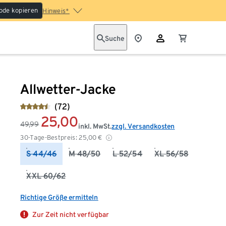
ode kopieren
Hinweis*
Suche
Allwetter-Jacke
(72)
25,00
49,99
inkl. MwSt.
zzgl. Versandkosten
30-Tage-Bestpreis:
25,00
€
S 44/46
M 48/50
L 52/54
XL 56/58
XXL 60/62
Richtige Größe ermitteln
Zur Zeit nicht verfügbar