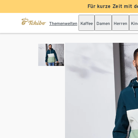
Für kurze Zeit mit d
Themenwelten
Kaffee
Damen
Herren
Kin