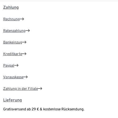
Das schmale Tretlager mit geringem Q-Faktor
Zahlung
ermöglicht eine natürliche und effektive
Pedalbewegung
Rechnung
Ratenzahlung
Bankeinzug
Kreditkarte
Paypal
Vorauskasse
Zahlung in der Filiale
Lieferung
Gratisversand ab 29 € & kostenlose Rücksendung.