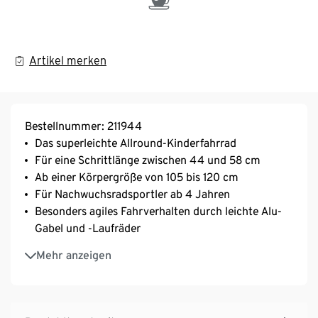
Artikel merken
Bestellnummer: 211944
Das superleichte Allround-Kinderfahrrad
Für eine Schrittlänge zwischen 44 und 58 cm
Ab einer Körpergröße von 105 bis 120 cm
Für Nachwuchsradsportler ab 4 Jahren
Besonders agiles Fahrverhalten durch leichte Alu-
Gabel und -Laufräder
Die Reifen mit Offroadoptik und hervorragenden
Mehr anzeigen
Abrolleigenschaften garantieren eine optimale
Traktion auf jedem Untergrund
Kindgerechte V-Brakes an Vorder- und Hinterrad
sorgen für eine zuverlässige Bremsleistung