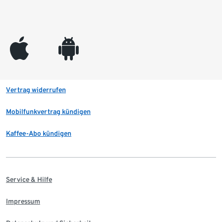
appleinc
android
Vertrag widerrufen
Mobilfunkvertrag kündigen
Kaffee-Abo kündigen
Service & Hilfe
Impressum