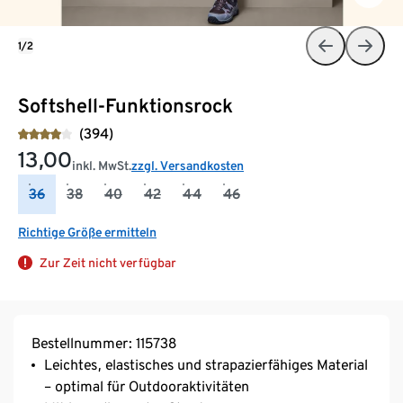
1/2
Softshell-Funktionsrock
(394)
13,00
inkl. MwSt.
zzgl. Versandkosten
36
38
40
42
44
46
Richtige Größe ermitteln
Zur Zeit nicht verfügbar
Bestellnummer: 115738
Leichtes, elastisches und strapazierfähiges Material
– optimal für Outdooraktivitäten