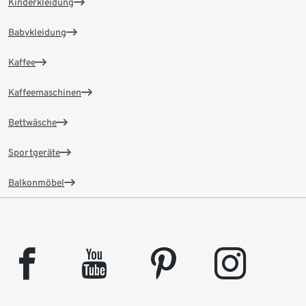
Kinderkleidung
Babykleidung
Kaffee
Kaffeemaschinen
Bettwäsche
Sportgeräte
Balkonmöbel
facebook
youtube
pinterest
instagram