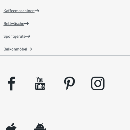
Kaffeemaschinen
Bettwäsche
Sportgeräte
Balkonmöbel
facebook
youtube
pinterest
instagram
appleinc
android