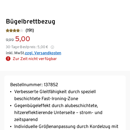
Bügelbrettbezug
(191)
5,00
9,99
30-Tage-Bestpreis:
5,00
€
inkl. MwSt.
zzgl. Versandkosten
Zur Zeit nicht verfügbar
Bestellnummer: 137852
Verbesserte Gleitfähigkeit durch speziell
beschichtete Fast-Ironing-Zone
Gegenbügeleffekt durch alubeschichtete,
hitzereflektierende Unterseite – strom- und
zeitsparend
Individuelle Größenanpassung durch Kordelzug mit