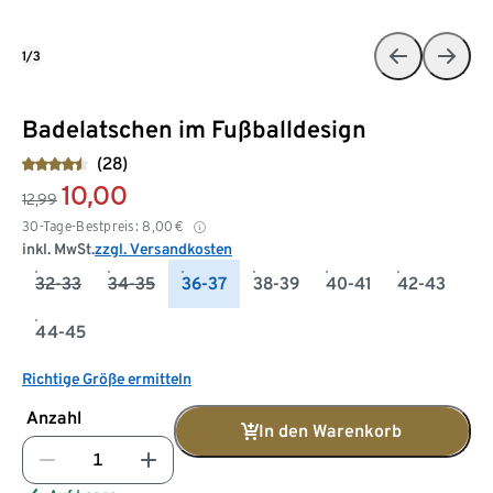
1/3
Badelatschen im Fußballdesign
(28)
10,00
12,99
30-Tage-Bestpreis:
8,00
€
inkl. MwSt.
zzgl. Versandkosten
32-33
34-35
36-37
38-39
40-41
42-43
44-45
Richtige Größe ermitteln
Anzahl
In den Warenkorb