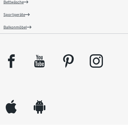
Bettwäsche
Sportgeräte
Balkonmöbel
facebook
youtube
pinterest
instagram
appleinc
android