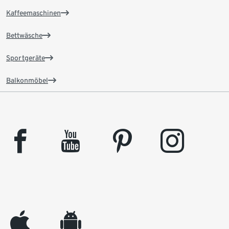
Kaffeemaschinen
Bettwäsche
Sportgeräte
Balkonmöbel
facebook
youtube
pinterest
instagram
appleinc
android