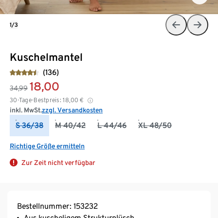
1/3
Kuschelmantel
(136)
18,00
34,99
30-Tage-Bestpreis:
18,00
€
inkl. MwSt.
zzgl. Versandkosten
S 36/38
M 40/42
L 44/46
XL 48/50
Richtige Größe ermitteln
Zur Zeit nicht verfügbar
Bestellnummer: 153232
Aus kuscheligem Strukturplüsch