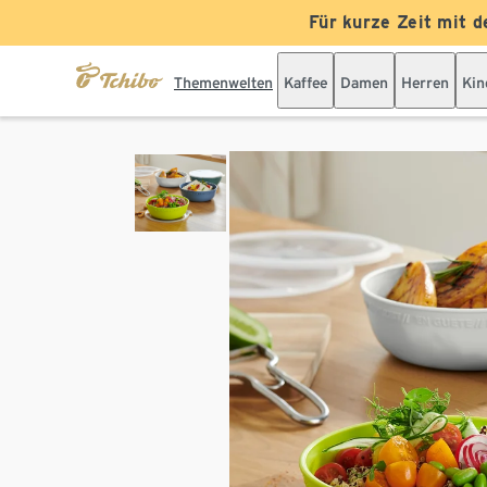
Für kurze Zeit mit d
Themenwelten
Kaffee
Damen
Herren
Kin