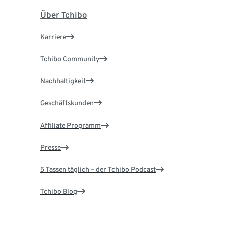
Über Tchibo
Karriere
Tchibo Community
Nachhaltigkeit
Geschäftskunden
Affiliate Programm
Presse
5 Tassen täglich – der Tchibo Podcast
Tchibo Blog