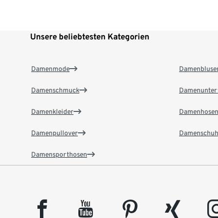
Unsere beliebtesten Kategorien
Damenmode
Damenbluse
Damenschmuck
Damenunter
Damenkleider
Damenhose
Damenpullover
Damenschuh
Damensporthosen
facebook
youtube
pinterest
xing
insta