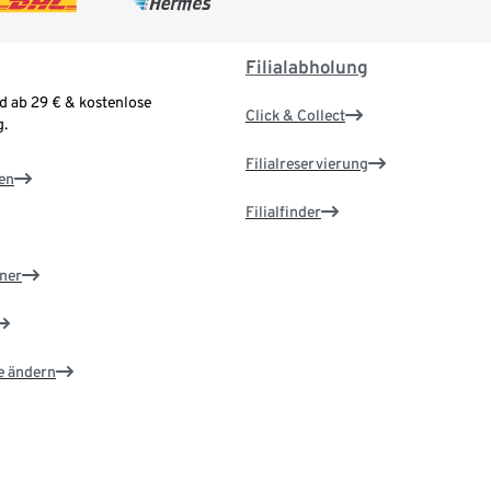
Filialabholung
d ab 29 € & kostenlose
Click & Collect
.
Filialreservierung
en
Filialfinder
ner
e ändern