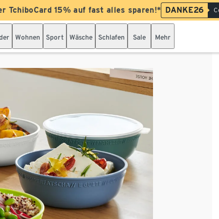
er TchiboCard 15% auf fast alles sparen!*
DANKE26
C
der
Wohnen
Sport
Wäsche
Schlafen
Sale
Mehr