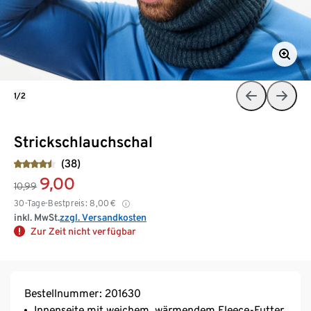
1/2
Strickschlauchschal
(38)
9,00
10,99
30-Tage-Bestpreis:
8,00
€
inkl. MwSt.
zzgl. Versandkosten
Zur Zeit nicht verfügbar
Bestellnummer: 201630
Innenseite mit weichem, wärmendem Fleece-Futter