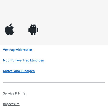
appleinc
android
Vertrag widerrufen
Mobilfunkvertrag kündigen
Kaffee-Abo kündigen
Service & Hilfe
Impressum