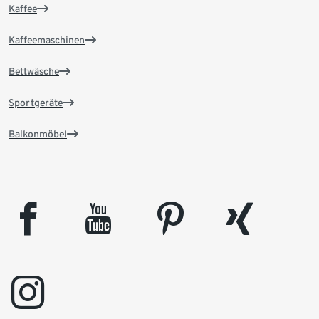
Kaffee
Kaffeemaschinen
Bettwäsche
Sportgeräte
Balkonmöbel
facebook
youtube
pinterest
xing
instagram