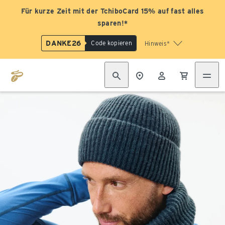
Für kurze Zeit mit der TchiboCard 15% auf fast alles
sparen!*
DANKE26
Code kopieren
Hinweis*