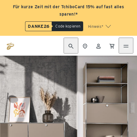
Für kurze Zeit mit der TchiboCard 15% auf fast alles
sparen!*
DANKE26
Code kopieren
Hinweis*