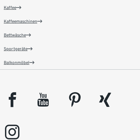
Kaffee
Kaffeemaschinen
Bettwäsche
Sportgeräte
Balkonmöbel
facebook
youtube
pinterest
xing
instagram