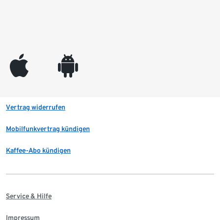
appleinc
android
Vertrag widerrufen
Mobilfunkvertrag kündigen
Kaffee-Abo kündigen
Service & Hilfe
Impressum