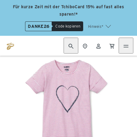
Für kurze Zeit mit der TchiboCard 15% auf fast alles
sparen!*
DANKE26
Code kopieren
Hinweis*