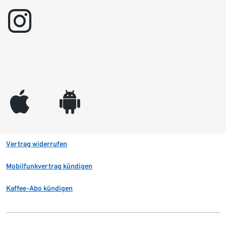
instagram
appleinc
android
Vertrag widerrufen
Mobilfunkvertrag kündigen
Kaffee-Abo kündigen