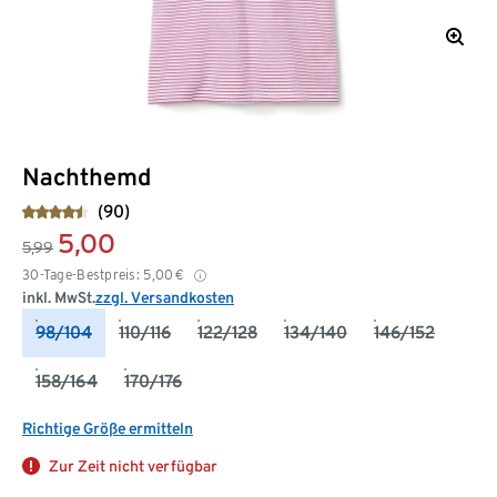
Nachthemd
(90)
5,00
5,99
30-Tage-Bestpreis:
5,00
€
inkl. MwSt.
zzgl. Versandkosten
98/104
110/116
122/128
134/140
146/152
158/164
170/176
Richtige Größe ermitteln
Zur Zeit nicht verfügbar