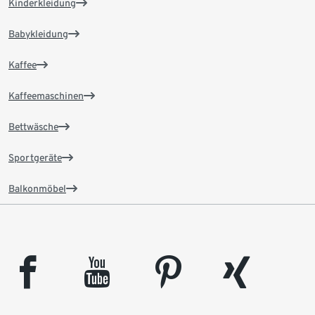
Kinderkleidung
Babykleidung
Kaffee
Kaffeemaschinen
Bettwäsche
Sportgeräte
Balkonmöbel
facebook
youtube
pinterest
xing