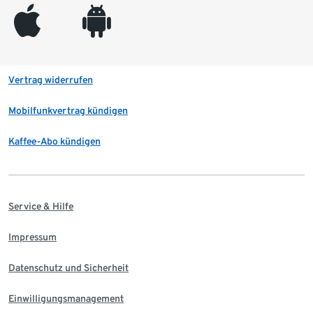
appleinc
android
Vertrag widerrufen
Mobilfunkvertrag kündigen
Kaffee-Abo kündigen
Service & Hilfe
Impressum
Datenschutz und Sicherheit
Einwilligungsmanagement