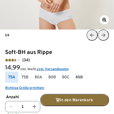
1/4
Soft-BH aus Rippe
(34)
14,99
inkl. MwSt.
zzgl. Versandkosten
75A
75B
80A
80B
80C
85B
Richtige Größe ermitteln
Anzahl
In den Warenkorb