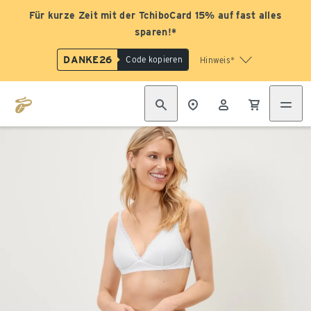
Für kurze Zeit mit der TchiboCard 15% auf fast alles
sparen!*
DANKE26
Code kopieren
Hinweis*