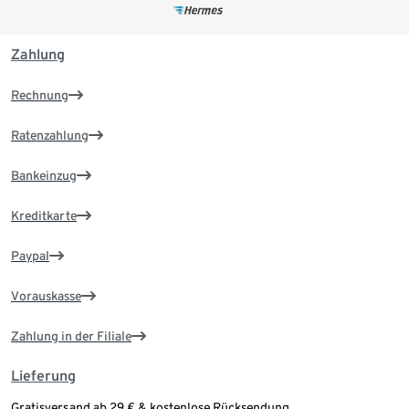
Zahlung
Rechnung
Ratenzahlung
Bankeinzug
Kreditkarte
Paypal
Vorauskasse
Zahlung in der Filiale
Lieferung
Gratisversand ab 29 € & kostenlose Rücksendung.