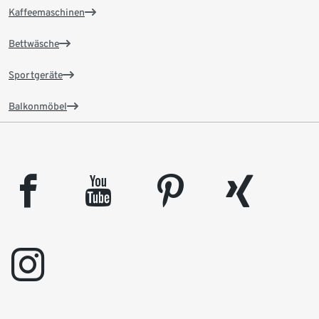
Kaffeemaschinen
Bettwäsche
Sportgeräte
Balkonmöbel
facebook
youtube
pinterest
xing
instagram