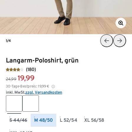
1/4
Langarm-Poloshirt, grün
(180)
19,99
24,99
30-Tage-Bestpreis:
19,99
€
inkl. MwSt.
zzgl. Versandkosten
S 44/46
M 48/50
L 52/54
XL 56/58