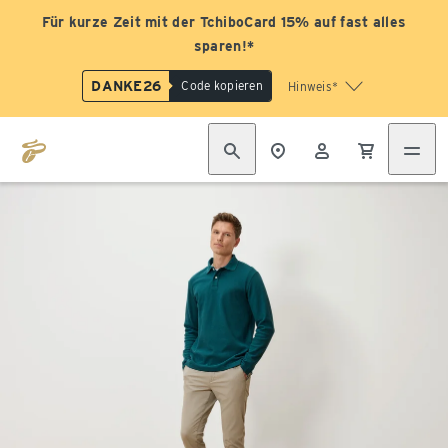
Für kurze Zeit mit der TchiboCard 15% auf fast alles
sparen!*
DANKE26
Code kopieren
Hinweis*