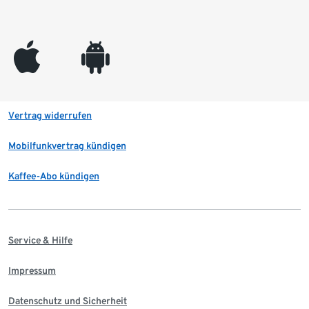
appleinc
android
Vertrag widerrufen
Mobilfunkvertrag kündigen
Kaffee-Abo kündigen
Service & Hilfe
Impressum
Datenschutz und Sicherheit