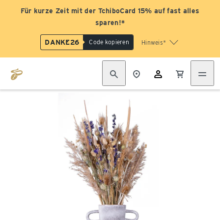
Für kurze Zeit mit der TchiboCard 15% auf fast alles
sparen!*
DANKE26
Code kopieren
Hinweis*